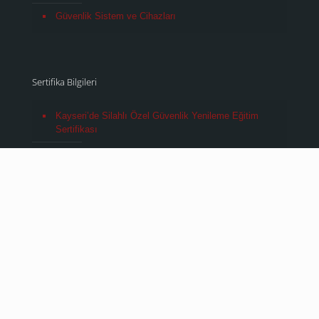
Güvenlik Sistem ve Cihazları
Sertifika Bilgileri
Kayseri’de Silahlı Özel Güvenlik Yenileme Eğitim
Sertifikası
Kayseri’de Silahsız Özel Güvenlik Eğitim Sertifikası
Kayseri’de Silahsız Özel Güvenlik Yenileme Eğitim
Sertifikası
Kayseri’de Silahsızdan Silahlıya Fark Eğitimi –
Gencer Güvenlik
Silahlı Güvenlik Sertifikası Yenileme Nasıl Yapılır?
Süreç ve Gereklilikler
Silahsız Güvenlik Eğitimi Nedir? Kimler Alabilir?
Avantajları Nelerdir?