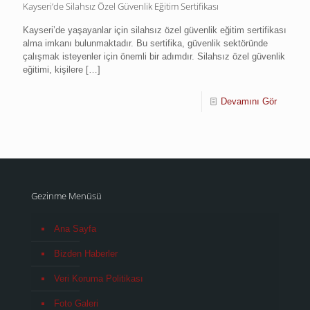
Kayseri’de Silahsız Özel Güvenlik Eğitim Sertifikası
Kayseri’de yaşayanlar için silahsız özel güvenlik eğitim sertifikası
alma imkanı bulunmaktadır. Bu sertifika, güvenlik sektöründe
çalışmak isteyenler için önemli bir adımdır. Silahsız özel güvenlik
eğitimi, kişilere
[…]
Devamını Gör
Gezinme Menüsü
Ana Sayfa
Bizden Haberler
Veri Koruma Politikası
Foto Galeri